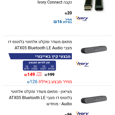
נקבה Ivory Connect
20
₪
מחיר
₪
16
באילת:
מתאם משדר ומקלט אלחוטי בלוטוס דו
מצבי ATX05 Bluetooth LE Audio
מבצעי קיץ באייבורי
זמן לסיום המבצע
16
05
10
10
שניות
דקות
שעות
ימים
מחיר
149
199
₪
₪
מבצע
מחיר מבצע באילת
126
₪
מציאון - מתאם משדר ומקלט אלחוטי
בלוטוס דו מצבי ATX05 Bluetooth LE
Audio - מוחדש
96