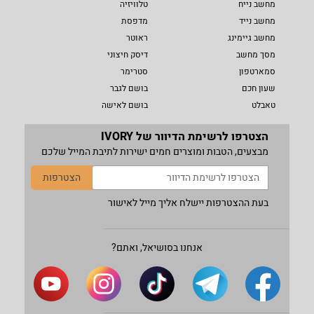
מחשב נייח
טלוויזיה
מחשב נייד
מדפסת
מחשב גיימינג
ראוטר
מסך מחשב
דיסק חיצוני
סמארטפון
סטרימר
שעון חכם
בושם לגבר
טאבלט
בושם לאישה
הצטרפו לרשימת הדיוור של IVORY
מבצעים, הטבות ומוצרים חמים ישירות לתיבת המייל שלכם
הצטרפות
בעת ההצטרפות יישלח אליך מייל לאישור
אנחנו בסושיאל, ואתם?