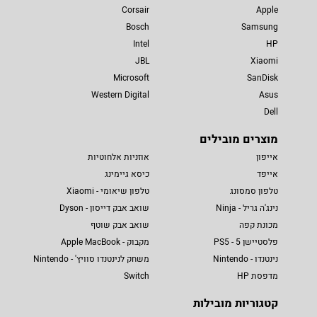
Corsair
Apple
Bosch
Samsung
Intel
HP
JBL
Xiaomi
Microsoft
SanDisk
Western Digital
Asus
Dell
מוצרים מובילים
אייפון
אוזניות אלחוטיות
אייפד
כיסא גיימינג
טלפון סמסונג
טלפון שיאומי - Xiaomi
נינג'ה גריל - Ninja
שואב אבק דייסון - Dyson
מכונת קפה
שואב אבק שוטף
פלסטיישן 5 - PS5
מקבוק - Apple MacBook
נינטנדו - Nintendo
משחק לנינטנדו סוויץ' - Nintendo
מדפסת HP
Switch
קטגוריות מובילות