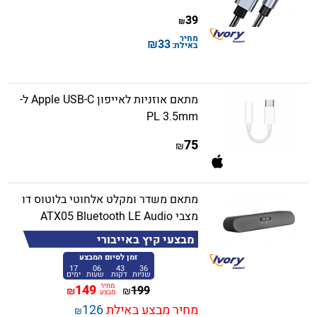
39
₪
מחיר
₪
33
באילת:
מתאם אוזניות לאייפון Apple USB-C ל-
PL 3.5mm
75
₪
מתאם משדר ומקלט אלחוטי בלוטוס דו
מצבי ATX05 Bluetooth LE Audio
מבצעי קיץ באייבורי
זמן לסיום המבצע
17
06
43
36
שניות
דקות
שעות
ימים
מחיר
149
199
₪
₪
מבצע
מחיר מבצע באילת
126
₪