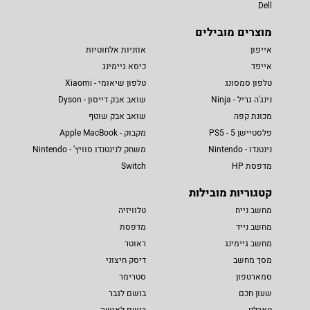
Dell
מוצרים מובילים
אייפון
אוזניות אלחוטיות
אייפד
כיסא גיימינג
טלפון סמסונג
טלפון שיאומי - Xiaomi
נינג'ה גריל - Ninja
שואב אבק דייסון - Dyson
מכונת קפה
שואב אבק שוטף
פלסטיישן 5 - PS5
מקבוק - Apple MacBook
נינטנדו - Nintendo
משחק לנינטנדו סוויץ' - Nintendo
מדפסת HP
Switch
קטגוריות מובילות
מחשב נייח
טלוויזיה
מחשב נייד
מדפסת
מחשב גיימינג
ראוטר
מסך מחשב
דיסק חיצוני
סמארטפון
סטרימר
שעון חכם
בושם לגבר