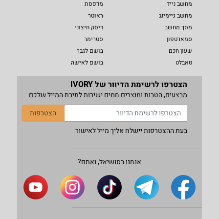
מחשב נייד
מדפסת
מחשב גיימינג
ראוטר
מסך מחשב
דיסק חיצוני
סמארטפון
סטרימר
שעון חכם
בושם לגבר
טאבלט
בושם לאישה
הצטרפו לרשימת הדיוור של IVORY
מבצעים, הטבות ומוצרים חמים ישירות לתיבת המייל שלכם
הצטרפות
בעת ההצטרפות יישלח אליך מייל לאישור
אנחנו בסושיאל, ואתם?