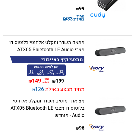
99
₪
מחיר
₪
83
באילת:
מתאם משדר ומקלט אלחוטי בלוטוס דו
מצבי ATX05 Bluetooth LE Audio
מבצעי קיץ באייבורי
זמן לסיום המבצע
15
04
07
12
שניות
דקות
שעות
ימים
מחיר
149
199
₪
₪
מבצע
מחיר מבצע באילת
126
₪
מציאון - מתאם משדר ומקלט אלחוטי
בלוטוס דו מצבי ATX05 Bluetooth LE
Audio - מוחדש
96
₪