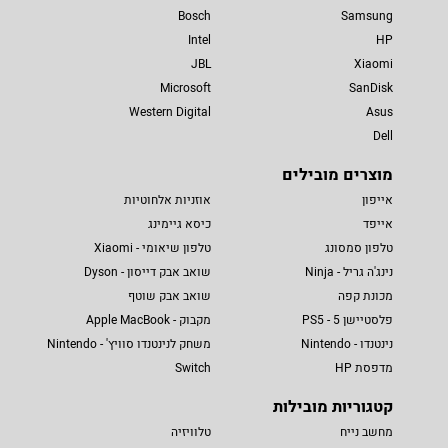
Bosch
Samsung
Intel
HP
JBL
Xiaomi
Microsoft
SanDisk
Western Digital
Asus
Dell
מוצרים מובילים
אייפון
אוזניות אלחוטיות
אייפד
כיסא גיימינג
טלפון סמסונג
טלפון שיאומי - Xiaomi
נינג'ה גריל - Ninja
שואב אבק דייסון - Dyson
מכונת קפה
שואב אבק שוטף
פלסטיישן 5 - PS5
מקבוק - Apple MacBook
נינטנדו - Nintendo
משחק לנינטנדו סוויץ' - Nintendo
מדפסת HP
Switch
קטגוריות מובילות
מחשב נייח
טלוויזיה