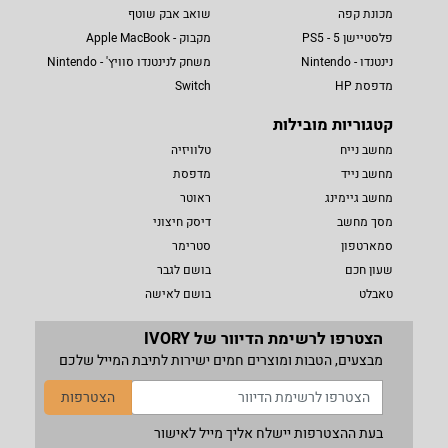
מכונת קפה
שואב אבק שוטף
פלסטיישן 5 - PS5
מקבוק - Apple MacBook
נינטנדו - Nintendo
משחק לנינטנדו סוויץ' - Nintendo
מדפסת HP
Switch
קטגוריות מובילות
מחשב נייח
טלוויזיה
מחשב נייד
מדפסת
מחשב גיימינג
ראוטר
מסך מחשב
דיסק חיצוני
סמארטפון
סטרימר
שעון חכם
בושם לגבר
טאבלט
בושם לאישה
הצטרפו לרשימת הדיוור של IVORY
מבצעים, הטבות ומוצרים חמים ישירות לתיבת המייל שלכם
הצטרפות
בעת ההצטרפות יישלח אליך מייל לאישור