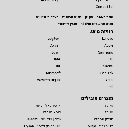
ביטול עסקה
About Ivory
Contact Us
מפת האתר
תקנון
הגנת פרטיות
הצהרות נגישות
חנות מחשבים וסלולר
מגזין אייבורי
חנויות מותג
Logitech
Lenovo
Corsair
Apple
Bosch
Samsung
Intel
HP
JBL
Xiaomi
Microsoft
SanDisk
Western Digital
Asus
Dell
מוצרים מובילים
אייפון
אוזניות אלחוטיות
אייפד
כיסא גיימינג
טלפון סמסונג
טלפון שיאומי - Xiaomi
נינג'ה גריל - Ninja
שואב אבק דייסון - Dyson