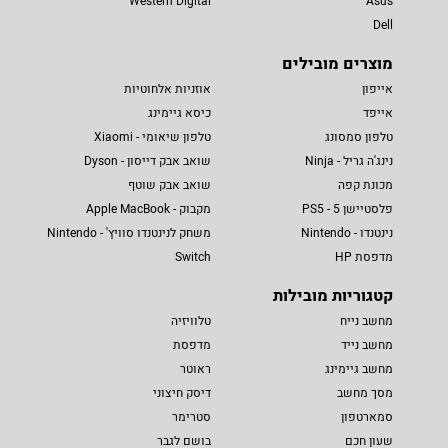
Western Digital
Asus
Dell
מוצרים מובילים
אייפון
אוזניות אלחוטיות
אייפד
כיסא גיימינג
טלפון סמסונג
טלפון שיאומי - Xiaomi
נינג'ה גריל - Ninja
שואב אבק דייסון - Dyson
מכונת קפה
שואב אבק שוטף
פלסטיישן 5 - PS5
מקבוק - Apple MacBook
נינטנדו - Nintendo
משחק לנינטנדו סוויץ' - Nintendo
מדפסת HP
Switch
קטגוריות מובילות
מחשב נייח
טלוויזיה
מחשב נייד
מדפסת
מחשב גיימינג
ראוטר
מסך מחשב
דיסק חיצוני
סמארטפון
סטרימר
שעון חכם
בושם לגבר