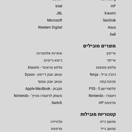
Intel
HP
JBL
Xiaomi
Microsoft
SanDisk
Western Digital
Asus
Dell
מוצרים מובילים
אייפון
אוזניות אלחוטיות
אייפד
כיסא גיימינג
טלפון סמסונג
טלפון שיאומי - Xiaomi
נינג'ה גריל - Ninja
שואב אבק דייסון - Dyson
מכונת קפה
שואב אבק שוטף
פלסטיישן 5 - PS5
מקבוק - Apple MacBook
נינטנדו - Nintendo
משחק לנינטנדו סוויץ' - Nintendo
מדפסת HP
Switch
קטגוריות מובילות
מחשב נייח
טלוויזיה
מחשב נייד
מדפסת