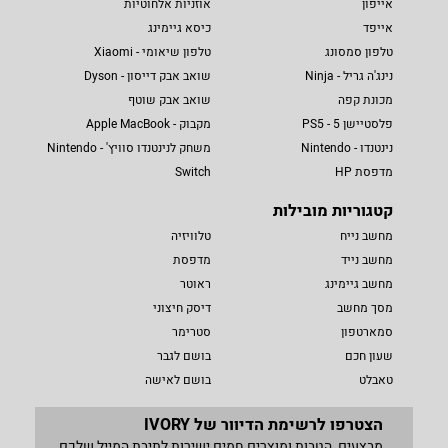
אייפון
אוזניות אלחוטיות
אייפד
כיסא גיימינג
טלפון סמסונג
טלפון שיאומי - Xiaomi
נינג'ה גריל - Ninja
שואב אבק דייסון - Dyson
מכונת קפה
שואב אבק שוטף
פלסטיישן 5 - PS5
מקבוק - Apple MacBook
נינטנדו - Nintendo
משחק לנינטנדו סוויץ' - Nintendo
מדפסת HP
Switch
קטגוריות מובילות
מחשב נייח
טלוויזיה
מחשב נייד
מדפסת
מחשב גיימינג
ראוטר
מסך מחשב
דיסק חיצוני
סמארטפון
סטרימר
שעון חכם
בושם לגבר
טאבלט
בושם לאישה
הצטרפו לרשימת הדיוור של IVORY
מבצעים, הטבות ומוצרים חמים ישירות לתיבת המייל שלכם