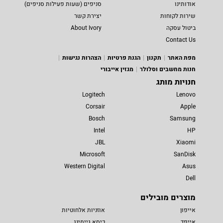
אודותינו
סניפים (שעות פעילות סניפים)
שירות לקוחות
יצירת קשר
ביטול עסקה
About Ivory
Contact Us
מפת האתר
תקנון
הגנת פרטיות
הצהרות נגישות
חנות מחשבים וסלולר
מגזין אייבורי
חנויות מותג
Logitech
Lenovo
Corsair
Apple
Bosch
Samsung
Intel
HP
JBL
Xiaomi
Microsoft
SanDisk
Western Digital
Asus
Dell
מוצרים מובילים
אייפון
אוזניות אלחוטיות
אייפד
כיסא גיימינג