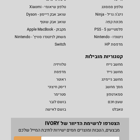
טלפון סמסונג
טלפון שיאומי - Xiaomi
נינג'ה גריל - Ninja
שואב אבק דייסון - Dyson
מכונת קפה
שואב אבק שוטף
פלסטיישן 5 - PS5
מקבוק - Apple MacBook
נינטנדו - Nintendo
משחק לנינטנדו סוויץ' - Nintendo
מדפסת HP
Switch
קטגוריות מובילות
מחשב נייח
טלוויזיה
מחשב נייד
מדפסת
מחשב גיימינג
ראוטר
מסך מחשב
דיסק חיצוני
סמארטפון
סטרימר
שעון חכם
בושם לגבר
טאבלט
בושם לאישה
הצטרפו לרשימת הדיוור של IVORY
מבצעים, הטבות ומוצרים חמים ישירות לתיבת המייל שלכם