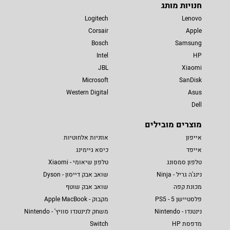
חנויות מותג
Logitech
Lenovo
Corsair
Apple
Bosch
Samsung
Intel
HP
JBL
Xiaomi
Microsoft
SanDisk
Western Digital
Asus
Dell
מוצרים מובילים
אייפון
אוזניות אלחוטיות
אייפד
כיסא גיימינג
טלפון סמסונג
טלפון שיאומי - Xiaomi
נינג'ה גריל - Ninja
שואב אבק דייסון - Dyson
מכונת קפה
שואב אבק שוטף
פלסטיישן 5 - PS5
מקבוק - Apple MacBook
נינטנדו - Nintendo
משחק לנינטנדו סוויץ' - Nintendo
מדפסת HP
Switch