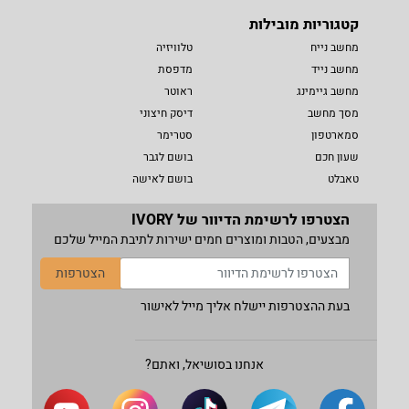
קטגוריות מובילות
מחשב נייח
טלוויזיה
מחשב נייד
מדפסת
מחשב גיימינג
ראוטר
מסך מחשב
דיסק חיצוני
סמארטפון
סטרימר
שעון חכם
בושם לגבר
טאבלט
בושם לאישה
הצטרפו לרשימת הדיוור של IVORY
מבצעים, הטבות ומוצרים חמים ישירות לתיבת המייל שלכם
הצטרפות
בעת ההצטרפות יישלח אליך מייל לאישור
אנחנו בסושיאל, ואתם?