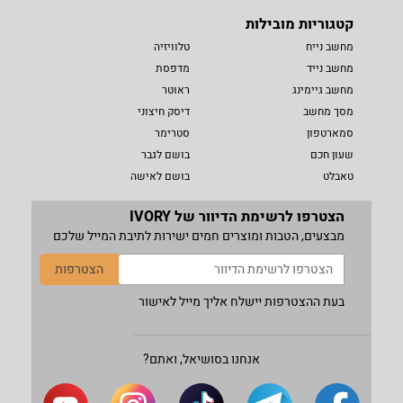
קטגוריות מובילות
מחשב נייח
טלוויזיה
מחשב נייד
מדפסת
מחשב גיימינג
ראוטר
מסך מחשב
דיסק חיצוני
סמארטפון
סטרימר
שעון חכם
בושם לגבר
טאבלט
בושם לאישה
הצטרפו לרשימת הדיוור של IVORY
מבצעים, הטבות ומוצרים חמים ישירות לתיבת המייל שלכם
הצטרפות
בעת ההצטרפות יישלח אליך מייל לאישור
אנחנו בסושיאל, ואתם?