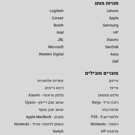
חנויות מותג
Logitech
Lenovo
Corsair
Apple
Bosch
Samsung
Intel
HP
JBL
Xiaomi
Microsoft
SanDisk
Western Digital
Asus
Dell
מוצרים מובילים
אייפון
אוזניות אלחוטיות
אייפד
כיסא גיימינג
טלפון סמסונג
טלפון שיאומי - Xiaomi
נינג'ה גריל - Ninja
שואב אבק דייסון - Dyson
מכונת קפה
שואב אבק שוטף
פלסטיישן 5 - PS5
מקבוק - Apple MacBook
נינטנדו - Nintendo
משחק לנינטנדו סוויץ' - Nintendo
מדפסת HP
Switch