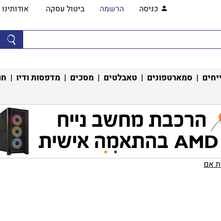
כניסה
הרשמה
ביטול עסקה
אודותינו
יחים
|
סמארטפונים
|
טאבלטים
|
מסכים
|
מדפסות ודיו
|
חו
 אם‏