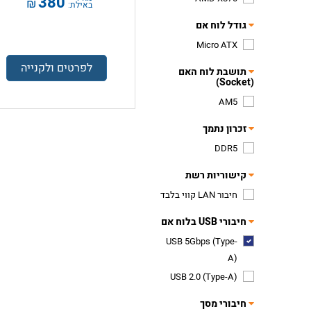
380
₪
באילת:
גודל לוח אם
Micro ATX
לפרטים ולקנייה
תושבת לוח האם
(Socket)
AM5
זכרון נתמך
DDR5
קישוריות רשת
חיבור LAN קווי בלבד
חיבורי USB בלוח אם
USB 5Gbps (Type-
A)
USB 2.0 (Type-A)
חיבורי מסך