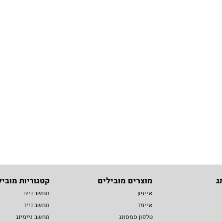
ג
מוצרים מובילים
קטגוריות מוביל
אייפון
מחשב נייח
אייפד
מחשב נייד
טלפון סמסונג
מחשב גיימינג