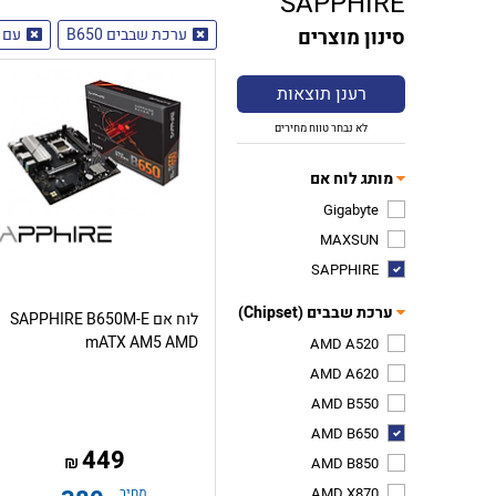
SAPPHIRE
סינון מוצרים
ערכת שבבים B650
עם USB 5Gbps (Type-A)
רענן תוצאות
לא נבחר טווח מחירים
מותג לוח אם
Gigabyte
MAXSUN
SAPPHIRE
ערכת שבבים (Chipset)
לוח אם SAPPHIRE B650M-E
mATX AM5 AMD
AMD A520
AMD A620
AMD B550
AMD B650
449
₪
AMD B850
AMD X870
מחיר