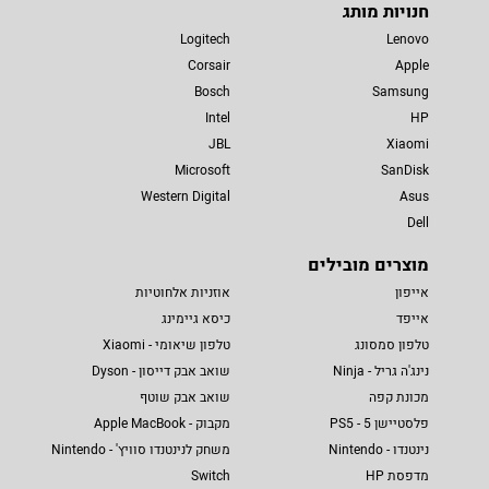
חנויות מותג
Logitech
Lenovo
Corsair
Apple
Bosch
Samsung
Intel
HP
JBL
Xiaomi
Microsoft
SanDisk
Western Digital
Asus
Dell
מוצרים מובילים
אייפון
אוזניות אלחוטיות
אייפד
כיסא גיימינג
טלפון סמסונג
טלפון שיאומי - Xiaomi
נינג'ה גריל - Ninja
שואב אבק דייסון - Dyson
מכונת קפה
שואב אבק שוטף
פלסטיישן 5 - PS5
מקבוק - Apple MacBook
נינטנדו - Nintendo
משחק לנינטנדו סוויץ' - Nintendo
מדפסת HP
Switch