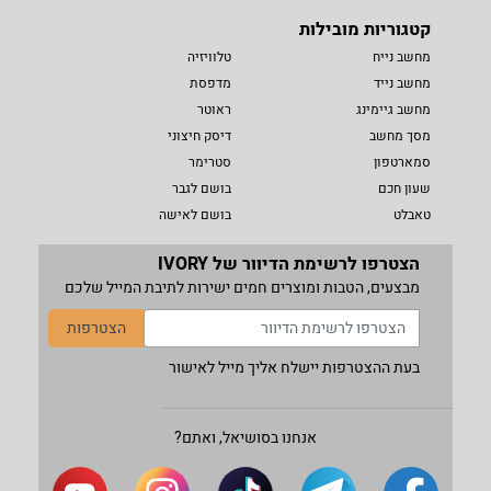
קטגוריות מובילות
מחשב נייח
טלוויזיה
מחשב נייד
מדפסת
מחשב גיימינג
ראוטר
מסך מחשב
דיסק חיצוני
סמארטפון
סטרימר
שעון חכם
בושם לגבר
טאבלט
בושם לאישה
הצטרפו לרשימת הדיוור של IVORY
מבצעים, הטבות ומוצרים חמים ישירות לתיבת המייל שלכם
הצטרפות
בעת ההצטרפות יישלח אליך מייל לאישור
אנחנו בסושיאל, ואתם?