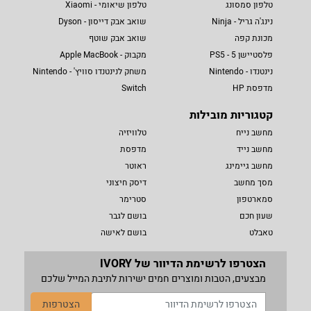
טלפון סמסונג
טלפון שיאומי - Xiaomi
נינג'ה גריל - Ninja
שואב אבק דייסון - Dyson
מכונת קפה
שואב אבק שוטף
פלסטיישן 5 - PS5
מקבוק - Apple MacBook
נינטנדו - Nintendo
משחק לנינטנדו סוויץ' - Nintendo
מדפסת HP
Switch
קטגוריות מובילות
מחשב נייח
טלוויזיה
מחשב נייד
מדפסת
מחשב גיימינג
ראוטר
מסך מחשב
דיסק חיצוני
סמארטפון
סטרימר
שעון חכם
בושם לגבר
טאבלט
בושם לאישה
הצטרפו לרשימת הדיוור של IVORY
מבצעים, הטבות ומוצרים חמים ישירות לתיבת המייל שלכם
הצטרפות