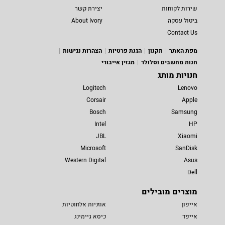
שירות לקוחות
יצירת קשר
ביטול עסקה
About Ivory
Contact Us
מפת האתר
תקנון
הגנת פרטיות
הצהרות נגישות
חנות מחשבים וסלולר
מגזין אייבורי
חנויות מותג
Logitech
Lenovo
Corsair
Apple
Bosch
Samsung
Intel
HP
JBL
Xiaomi
Microsoft
SanDisk
Western Digital
Asus
Dell
מוצרים מובילים
אייפון
אוזניות אלחוטיות
אייפד
כיסא גיימינג