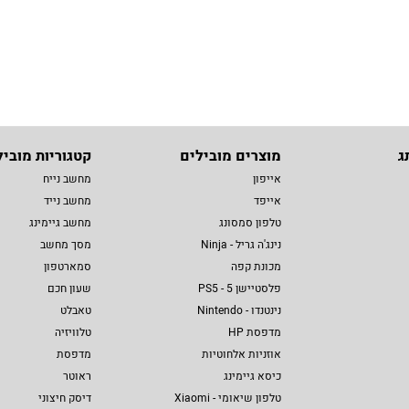
ג
מוצרים מובילים
קטגוריות מוביל
אייפון
מחשב נייח
אייפד
מחשב נייד
טלפון סמסונג
מחשב גיימינג
נינג'ה גריל - Ninja
מסך מחשב
מכונת קפה
סמארטפון
פלסטיישן 5 - PS5
שעון חכם
נינטנדו - Nintendo
טאבלט
מדפסת HP
טלוויזיה
אוזניות אלחוטיות
מדפסת
כיסא גיימינג
ראוטר
טלפון שיאומי - Xiaomi
דיסק חיצוני