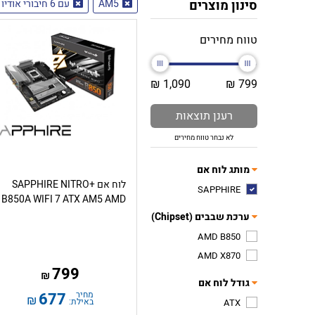
סינון מוצרים
AM5
עם 6 חיבורי אודיו 3.5mm
טווח מחירים
1,090 ₪
799 ₪
רענן תוצאות
לא נבחר טווח מחירים
מותג לוח אם
לוח אם SAPPHIRE NITRO+
SAPPHIRE
B850A WIFI 7 ATX AM5 AMD
ערכת שבבים (Chipset)
AMD B850
AMD X870
799
₪
גודל לוח אם
מחיר
677
₪
באילת:
ATX