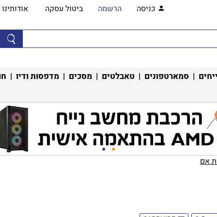
כניסה
הרשמה
ביטול עסקה
אודותינו
יחים
|
סמארטפונים
|
טאבלטים
|
מסכים
|
מדפסות ודיו
|
חו
 אם‏