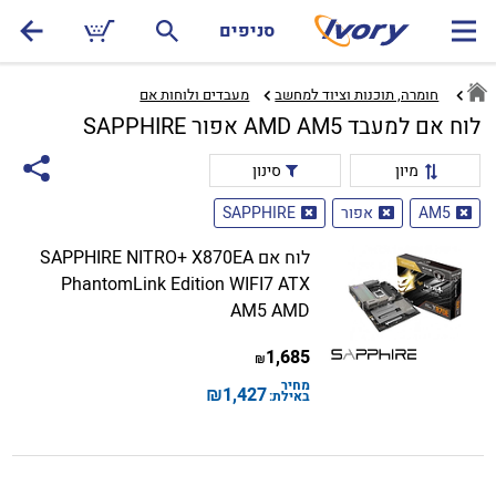
סניפים
חומרה, תוכנות וציוד למחשב
מעבדים ולוחות אם‏
לוח אם למעבד AMD AM5 אפור SAPPHIRE
מיון
סינון
AM5
אפור
SAPPHIRE
לוח אם SAPPHIRE NITRO+ X870EA
PhantomLink Edition WIFI7 ATX
AM5 AMD
1,685
₪
מחיר
₪
1,427
באילת: