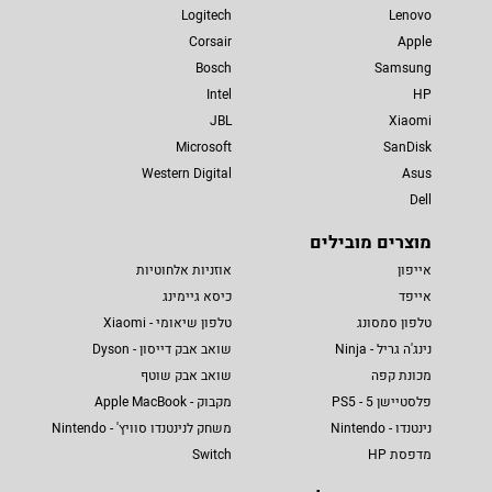
Logitech
Lenovo
Corsair
Apple
Bosch
Samsung
Intel
HP
JBL
Xiaomi
Microsoft
SanDisk
Western Digital
Asus
Dell
מוצרים מובילים
אייפון
אוזניות אלחוטיות
אייפד
כיסא גיימינג
טלפון סמסונג
טלפון שיאומי - Xiaomi
נינג'ה גריל - Ninja
שואב אבק דייסון - Dyson
מכונת קפה
שואב אבק שוטף
פלסטיישן 5 - PS5
מקבוק - Apple MacBook
נינטנדו - Nintendo
משחק לנינטנדו סוויץ' - Nintendo
מדפסת HP
Switch