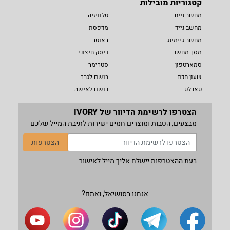
קטגוריות מובילות
מחשב נייח
טלוויזיה
מחשב נייד
מדפסת
מחשב גיימינג
ראוטר
מסך מחשב
דיסק חיצוני
סמארטפון
סטרימר
שעון חכם
בושם לגבר
טאבלט
בושם לאישה
הצטרפו לרשימת הדיוור של IVORY
מבצעים, הטבות ומוצרים חמים ישירות לתיבת המייל שלכם
הצטרפות
בעת ההצטרפות יישלח אליך מייל לאישור
אנחנו בסושיאל, ואתם?