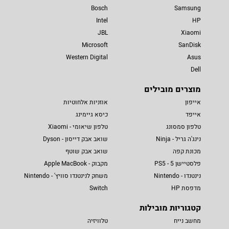
Bosch
Samsung
Intel
HP
JBL
Xiaomi
Microsoft
SanDisk
Western Digital
Asus
Dell
מוצרים מובילים
אייפון
אוזניות אלחוטיות
אייפד
כיסא גיימינג
טלפון סמסונג
טלפון שיאומי - Xiaomi
נינג'ה גריל - Ninja
שואב אבק דייסון - Dyson
מכונת קפה
שואב אבק שוטף
פלסטיישן 5 - PS5
מקבוק - Apple MacBook
נינטנדו - Nintendo
משחק לנינטנדו סוויץ' - Nintendo
מדפסת HP
Switch
קטגוריות מובילות
מחשב נייח
טלוויזיה