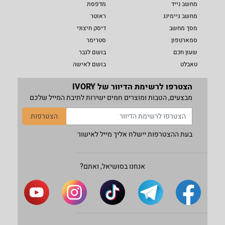
מחשב נייד
מדפסת
מחשב גיימינג
ראוטר
מסך מחשב
דיסק חיצוני
סמארטפון
סטרימר
שעון חכם
בושם לגבר
טאבלט
בושם לאישה
הצטרפו לרשימת הדיוור של IVORY
מבצעים, הטבות ומוצרים חמים ישירות לתיבת המייל שלכם
הצטרפות
בעת ההצטרפות יישלח אליך מייל לאישור
אנחנו בסושיאל, ואתם?