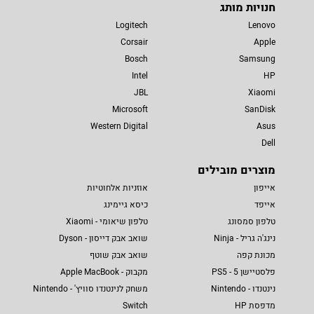
חנויות מותג
Logitech
Lenovo
Corsair
Apple
Bosch
Samsung
Intel
HP
JBL
Xiaomi
Microsoft
SanDisk
Western Digital
Asus
Dell
מוצרים מובילים
אייפון
אוזניות אלחוטיות
אייפד
כיסא גיימינג
טלפון סמסונג
טלפון שיאומי - Xiaomi
נינג'ה גריל - Ninja
שואב אבק דייסון - Dyson
מכונת קפה
שואב אבק שוטף
פלסטיישן 5 - PS5
מקבוק - Apple MacBook
נינטנדו - Nintendo
משחק לנינטנדו סוויץ' - Nintendo
מדפסת HP
Switch