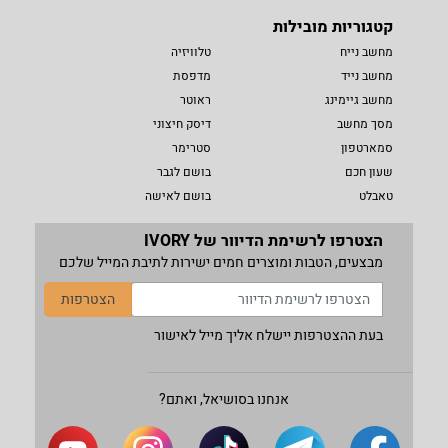
קטגוריות מובילות
מחשב נייח
טלוויזיה
מחשב נייד
מדפסת
מחשב גיימינג
ראוטר
מסך מחשב
דיסק חיצוני
סמארטפון
סטרימר
שעון חכם
בושם לגבר
טאבלט
בושם לאישה
הצטרפו לרשימת הדיוור של IVORY
מבצעים, הטבות ומוצרים חמים ישירות לתיבת המייל שלכם
הצטרפות
בעת ההצטרפות יישלח אליך מייל לאישור
אנחנו בסושיאל, ואתם?