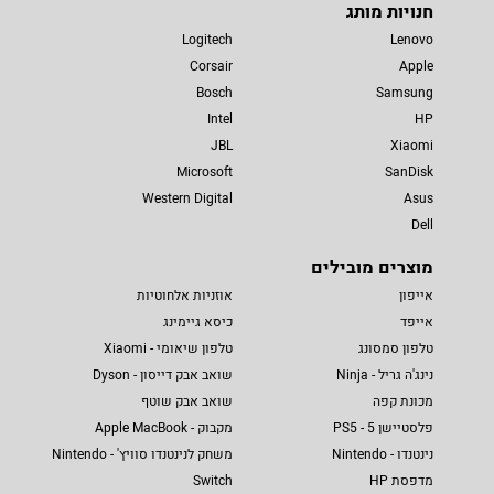
חנויות מותג
Logitech
Lenovo
Corsair
Apple
Bosch
Samsung
Intel
HP
JBL
Xiaomi
Microsoft
SanDisk
Western Digital
Asus
Dell
מוצרים מובילים
אייפון
אוזניות אלחוטיות
אייפד
כיסא גיימינג
טלפון סמסונג
טלפון שיאומי - Xiaomi
נינג'ה גריל - Ninja
שואב אבק דייסון - Dyson
מכונת קפה
שואב אבק שוטף
פלסטיישן 5 - PS5
מקבוק - Apple MacBook
נינטנדו - Nintendo
משחק לנינטנדו סוויץ' - Nintendo
מדפסת HP
Switch