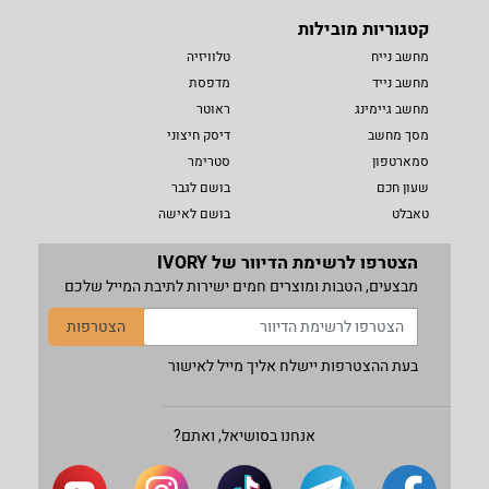
קטגוריות מובילות
מחשב נייח
טלוויזיה
מחשב נייד
מדפסת
מחשב גיימינג
ראוטר
מסך מחשב
דיסק חיצוני
סמארטפון
סטרימר
שעון חכם
בושם לגבר
טאבלט
בושם לאישה
הצטרפו לרשימת הדיוור של IVORY
מבצעים, הטבות ומוצרים חמים ישירות לתיבת המייל שלכם
הצטרפות
בעת ההצטרפות יישלח אליך מייל לאישור
אנחנו בסושיאל, ואתם?