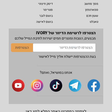
מסך מחשב
דיסק חיצוני
סמארטפון
סטרימר
שעון חכם
בושם לגבר
טאבלט
בושם לאישה
הצטרפו לרשימת הדיוור של IVORY
מבצעים, הטבות ומוצרים חמים ישירות לתיבת המייל שלכם
הצטרפות
בעת ההצטרפות יישלח אליך מייל לאישור
אנחנו בסושיאל, ואתם?
לצפייה בתפריט האתר המלא לחץ כאן