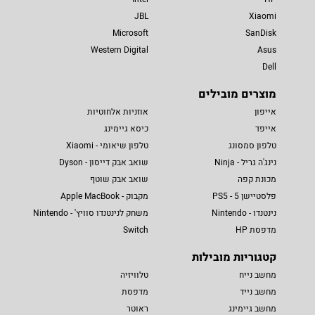
JBL
Xiaomi
Microsoft
SanDisk
Western Digital
Asus
Dell
מוצרים מובילים
אייפון
אוזניות אלחוטיות
אייפד
כיסא גיימינג
טלפון סמסונג
טלפון שיאומי - Xiaomi
נינג'ה גריל - Ninja
שואב אבק דייסון - Dyson
מכונת קפה
שואב אבק שוטף
פלסטיישן 5 - PS5
מקבוק - Apple MacBook
נינטנדו - Nintendo
משחק לנינטנדו סוויץ' - Nintendo
מדפסת HP
Switch
קטגוריות מובילות
מחשב נייח
טלוויזיה
מחשב נייד
מדפסת
מחשב גיימינג
ראוטר