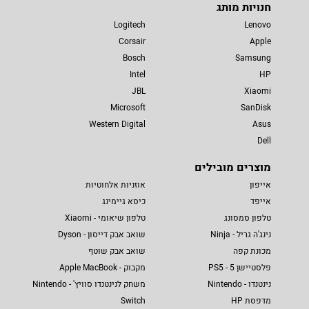
חנויות מותג
Logitech
Lenovo
Corsair
Apple
Bosch
Samsung
Intel
HP
JBL
Xiaomi
Microsoft
SanDisk
Western Digital
Asus
Dell
מוצרים מובילים
אייפון
אוזניות אלחוטיות
אייפד
כיסא גיימינג
טלפון סמסונג
טלפון שיאומי - Xiaomi
נינג'ה גריל - Ninja
שואב אבק דייסון - Dyson
מכונת קפה
שואב אבק שוטף
פלסטיישן 5 - PS5
מקבוק - Apple MacBook
נינטנדו - Nintendo
משחק לנינטנדו סוויץ' - Nintendo
מדפסת HP
Switch