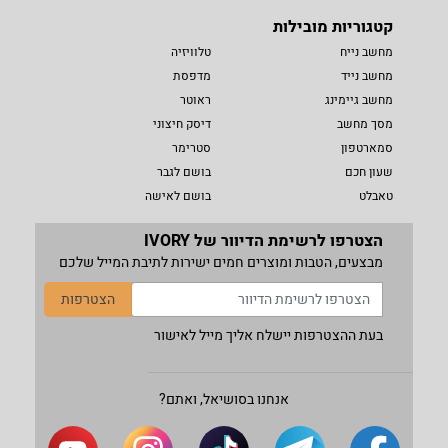
קטגוריות מובילות
מחשב נייח
טלוויזיה
מחשב נייד
מדפסת
מחשב גיימינג
ראוטר
מסך מחשב
דיסק חיצוני
סמארטפון
סטרימר
שעון חכם
בושם לגבר
טאבלט
בושם לאישה
הצטרפו לרשימת הדיוור של IVORY
מבצעים, הטבות ומוצרים חמים ישירות לתיבת המייל שלכם
הצטרפות
בעת ההצטרפות יישלח אליך מייל לאישור
אנחנו בסושיאל, ואתם?