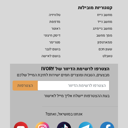
קטגוריות מובילות
מחשב נייח
טלוויזיה
מחשב נייד
מדפסת
מחשב גיימינג
ראוטר
מסך מחשב
דיסק חיצוני
סמארטפון
סטרימר
שעון חכם
בושם לגבר
טאבלט
בושם לאישה
הצטרפו לרשימת הדיוור של IVORY
מבצעים, הטבות ומוצרים חמים ישירות לתיבת המייל שלכם
הצטרפות
בעת ההצטרפות יישלח אליך מייל לאישור
אנחנו בסושיאל, ואתם?