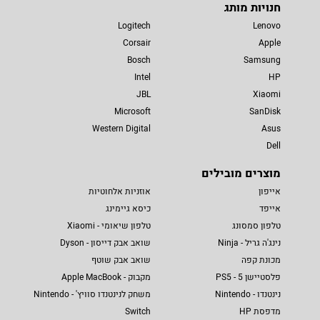
חנויות מותג
Logitech
Lenovo
Corsair
Apple
Bosch
Samsung
Intel
HP
JBL
Xiaomi
Microsoft
SanDisk
Western Digital
Asus
Dell
מוצרים מובילים
אייפון
אוזניות אלחוטיות
אייפד
כיסא גיימינג
טלפון סמסונג
טלפון שיאומי - Xiaomi
נינג'ה גריל - Ninja
שואב אבק דייסון - Dyson
מכונת קפה
שואב אבק שוטף
פלסטיישן 5 - PS5
מקבוק - Apple MacBook
נינטנדו - Nintendo
משחק לנינטנדו סוויץ' - Nintendo
מדפסת HP
Switch