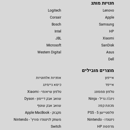
חנויות מותג
Logitech
Lenovo
Corsair
Apple
Bosch
Samsung
Intel
HP
JBL
Xiaomi
Microsoft
SanDisk
Western Digital
Asus
Dell
מוצרים מובילים
אייפון
אוזניות אלחוטיות
אייפד
כיסא גיימינג
טלפון סמסונג
טלפון שיאומי - Xiaomi
נינג'ה גריל - Ninja
שואב אבק דייסון - Dyson
מכונת קפה
שואב אבק שוטף
פלסטיישן 5 - PS5
מקבוק - Apple MacBook
נינטנדו - Nintendo
משחק לנינטנדו סוויץ' - Nintendo
מדפסת HP
Switch