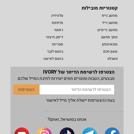
קטגוריות מובילות
מחשב נייח
טלוויזיה
מחשב נייד
מדפסת
מחשב גיימינג
ראוטר
מסך מחשב
דיסק חיצוני
סמארטפון
סטרימר
שעון חכם
בושם לגבר
טאבלט
בושם לאישה
הצטרפו לרשימת הדיוור של IVORY
מבצעים, הטבות ומוצרים חמים ישירות לתיבת המייל שלכם
הצטרפות
בעת ההצטרפות יישלח אליך מייל לאישור
אנחנו בסושיאל, ואתם?