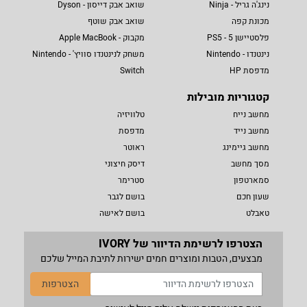
נינג'ה גריל - Ninja
שואב אבק דייסון - Dyson
מכונת קפה
שואב אבק שוטף
פלסטיישן 5 - PS5
מקבוק - Apple MacBook
נינטנדו - Nintendo
משחק לנינטנדו סוויץ' - Nintendo
מדפסת HP
Switch
קטגוריות מובילות
מחשב נייח
טלוויזיה
מחשב נייד
מדפסת
מחשב גיימינג
ראוטר
מסך מחשב
דיסק חיצוני
סמארטפון
סטרימר
שעון חכם
בושם לגבר
טאבלט
בושם לאישה
הצטרפו לרשימת הדיוור של IVORY
מבצעים, הטבות ומוצרים חמים ישירות לתיבת המייל שלכם
הצטרפות