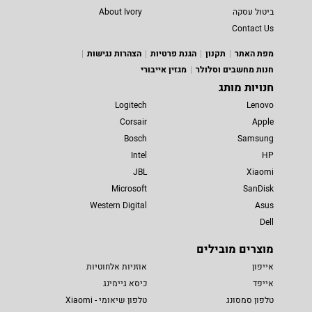
ביטול עסקה
About Ivory
Contact Us
מפת האתר
תקנון
הגנת פרטיות
הצהרות נגישות
חנות מחשבים וסלולר
מגזין אייבורי
חנויות מותג
Logitech
Lenovo
Corsair
Apple
Bosch
Samsung
Intel
HP
JBL
Xiaomi
Microsoft
SanDisk
Western Digital
Asus
Dell
מוצרים מובילים
אייפון
אוזניות אלחוטיות
אייפד
כיסא גיימינג
טלפון סמסונג
טלפון שיאומי - Xiaomi