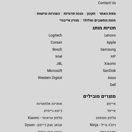
Contact Us
מפת האתר
תקנון
הגנת פרטיות
הצהרות נגישות
חנות מחשבים וסלולר
מגזין אייבורי
חנויות מותג
Logitech
Lenovo
Corsair
Apple
Bosch
Samsung
Intel
HP
JBL
Xiaomi
Microsoft
SanDisk
Western Digital
Asus
Dell
מוצרים מובילים
אייפון
אוזניות אלחוטיות
אייפד
כיסא גיימינג
טלפון סמסונג
טלפון שיאומי - Xiaomi
נינג'ה גריל - Ninja
שואב אבק דייסון - Dyson
מכונת קפה
שואב אבק שוטף