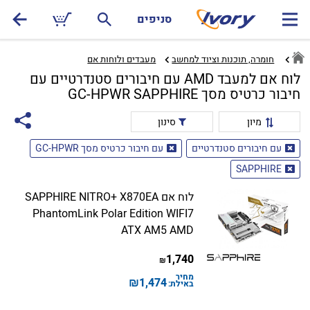
סניפים
חומרה, תוכנות וציוד למחשב
מעבדים ולוחות אם‏
לוח אם למעבד AMD עם חיבורים סטנדרטיים עם
חיבור כרטיס מסך GC-HPWR SAPPHIRE
מיון
סינון
עם חיבורים סטנדרטיים
עם חיבור כרטיס מסך GC-HPWR
SAPPHIRE
לוח אם SAPPHIRE NITRO+ X870EA
PhantomLink Polar Edition WIFI7
ATX AM5 AMD
1,740
₪
מחיר
₪
1,474
באילת: