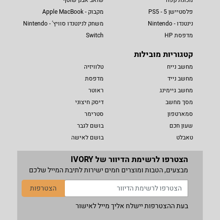
פלסטיישן 5 - PS5
מקבוק - Apple MacBook
נינטנדו - Nintendo
משחק לנינטנדו סוויץ' - Nintendo
מדפסת HP
Switch
קטגוריות מובילות
מחשב נייח
טלוויזיה
מחשב נייד
מדפסת
מחשב גיימינג
ראוטר
מסך מחשב
דיסק חיצוני
סמארטפון
סטרימר
שעון חכם
בושם לגבר
טאבלט
בושם לאישה
הצטרפו לרשימת הדיוור של IVORY
מבצעים, הטבות ומוצרים חמים ישירות לתיבת המייל שלכם
הצטרפות
בעת ההצטרפות יישלח אליך מייל לאישור