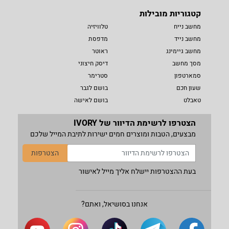
קטגוריות מובילות
מחשב נייח
טלוויזיה
מחשב נייד
מדפסת
מחשב גיימינג
ראוטר
מסך מחשב
דיסק חיצוני
סמארטפון
סטרימר
שעון חכם
בושם לגבר
טאבלט
בושם לאישה
הצטרפו לרשימת הדיוור של IVORY
מבצעים, הטבות ומוצרים חמים ישירות לתיבת המייל שלכם
הצטרפות
בעת ההצטרפות יישלח אליך מייל לאישור
אנחנו בסושיאל, ואתם?