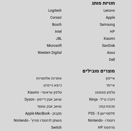
חנויות מותג
Logitech
Lenovo
Corsair
Apple
Bosch
Samsung
Intel
HP
JBL
Xiaomi
Microsoft
SanDisk
Western Digital
Asus
Dell
מוצרים מובילים
אייפון
אוזניות אלחוטיות
אייפד
כיסא גיימינג
טלפון סמסונג
טלפון שיאומי - Xiaomi
נינג'ה גריל - Ninja
שואב אבק דייסון - Dyson
מכונת קפה
שואב אבק שוטף
פלסטיישן 5 - PS5
מקבוק - Apple MacBook
נינטנדו - Nintendo
משחק לנינטנדו סוויץ' - Nintendo
מדפסת HP
Switch