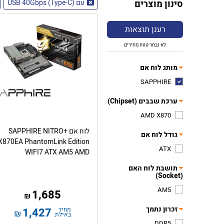
סינון מוצרים
עם USB 40Gbps (Type-C)
רענן תוצאות
לא נבחר טווח מחירים
מותג לוח אם
SAPPHIRE
ערכת שבבים (Chipset)
AMD X870
לוח אם SAPPHIRE NITRO+
גודל לוח אם
X870EA PhantomLink Edition
ATX
WIFI7 ATX AM5 AMD
תושבת לוח האם
(Socket)
AM5
1,685
₪
זכרון נתמך
מחיר
1,427
₪
באילת:
DDR5