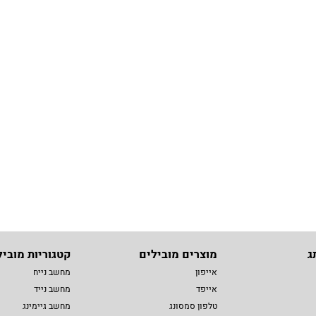
ג
מוצרים מובילים
קטגוריות מוביל
אייפון
מחשב נייח
אייפד
מחשב נייד
טלפון סמסונג
מחשב גיימינג