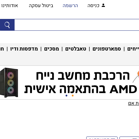
כניסה
הרשמה
ביטול עסקה
אודותינו
יחים
|
סמארטפונים
|
טאבלטים
|
מסכים
|
מדפסות ודיו
|
חו
 אם‏