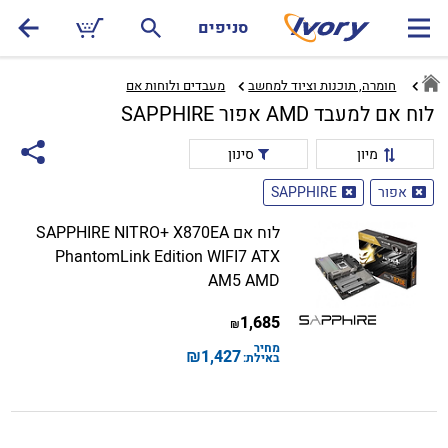
סניפים
חומרה, תוכנות וציוד למחשב
מעבדים ולוחות אם‏
לוח אם למעבד AMD אפור SAPPHIRE
מיון
סינון
אפור
SAPPHIRE
לוח אם SAPPHIRE NITRO+ X870EA
PhantomLink Edition WIFI7 ATX
AM5 AMD
1,685
₪
מחיר
₪
1,427
באילת: