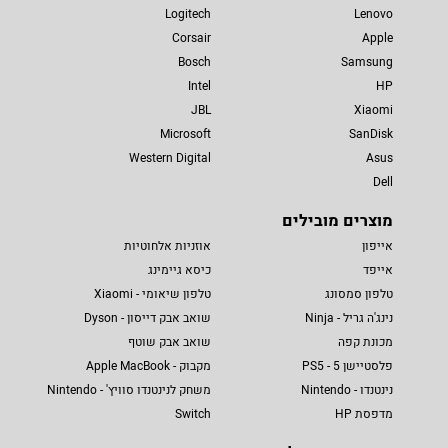
Logitech
Lenovo
Corsair
Apple
Bosch
Samsung
Intel
HP
JBL
Xiaomi
Microsoft
SanDisk
Western Digital
Asus
Dell
מוצרים מובילים
אייפון
אוזניות אלחוטיות
אייפד
כיסא גיימינג
טלפון סמסונג
טלפון שיאומי - Xiaomi
נינג'ה גריל - Ninja
שואב אבק דייסון - Dyson
מכונת קפה
שואב אבק שוטף
פלסטיישן 5 - PS5
מקבוק - Apple MacBook
נינטנדו - Nintendo
משחק לנינטנדו סוויץ' - Nintendo
מדפסת HP
Switch