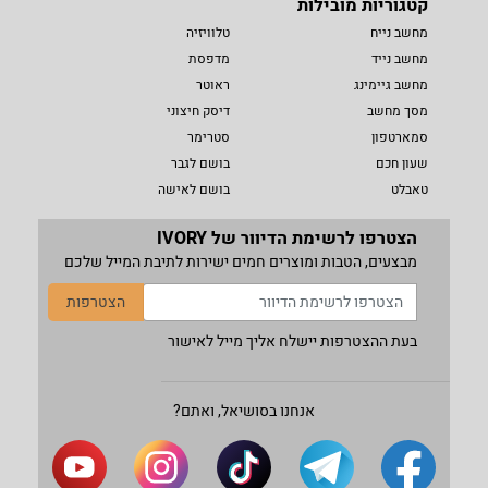
קטגוריות מובילות
מחשב נייח
טלוויזיה
מחשב נייד
מדפסת
מחשב גיימינג
ראוטר
מסך מחשב
דיסק חיצוני
סמארטפון
סטרימר
שעון חכם
בושם לגבר
טאבלט
בושם לאישה
הצטרפו לרשימת הדיוור של IVORY
מבצעים, הטבות ומוצרים חמים ישירות לתיבת המייל שלכם
הצטרפות
בעת ההצטרפות יישלח אליך מייל לאישור
אנחנו בסושיאל, ואתם?