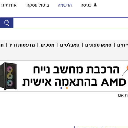
כניסה
הרשמה
ביטול עסקה
אודותינו
יחים
|
סמארטפונים
|
טאבלטים
|
מסכים
|
מדפסות ודיו
|
חו
 אם‏