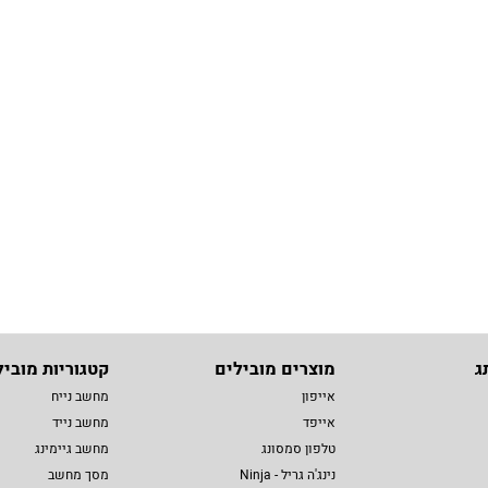
ג
מוצרים מובילים
קטגוריות מוביל
אייפון
מחשב נייח
אייפד
מחשב נייד
טלפון סמסונג
מחשב גיימינג
נינג'ה גריל - Ninja
מסך מחשב