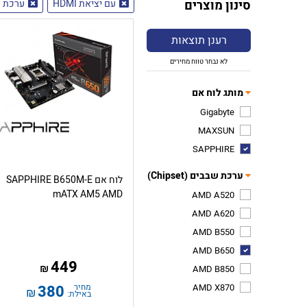
סינון מוצרים
עם יציאת HDMI
ערכת שבב
רענן תוצאות
לא נבחר טווח מחירים
מותג לוח אם
Gigabyte
MAXSUN
SAPPHIRE
ערכת שבבים (Chipset)
לוח אם SAPPHIRE B650M-E
mATX AM5 AMD
AMD A520
AMD A620
AMD B550
AMD B650
449
₪
AMD B850
AMD X870
מחיר
380
₪
באילת: