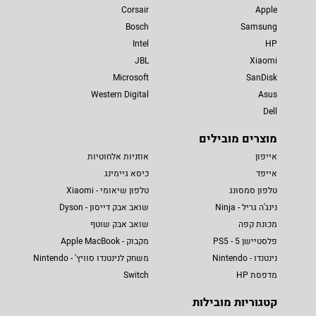
Corsair
Apple
Bosch
Samsung
Intel
HP
JBL
Xiaomi
Microsoft
SanDisk
Western Digital
Asus
Dell
מוצרים מובילים
אייפון
אוזניות אלחוטיות
אייפד
כיסא גיימינג
טלפון סמסונג
טלפון שיאומי - Xiaomi
נינג'ה גריל - Ninja
שואב אבק דייסון - Dyson
מכונת קפה
שואב אבק שוטף
פלסטיישן 5 - PS5
מקבוק - Apple MacBook
נינטנדו - Nintendo
משחק לנינטנדו סוויץ' - Nintendo
מדפסת HP
Switch
קטגוריות מובילות