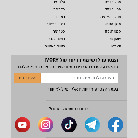
מחשב נייח
טלוויזיה
מחשב נייד
מדפסת
מחשב גיימינג
ראוטר
מסך מחשב
דיסק חיצוני
סמארטפון
סטרימר
שעון חכם
בושם לגבר
טאבלט
בושם לאישה
הצטרפו לרשימת הדיוור של IVORY
מבצעים, הטבות ומוצרים חמים ישירות לתיבת המייל שלכם
הצטרפות
בעת ההצטרפות יישלח אליך מייל לאישור
אנחנו בסושיאל, ואתם?