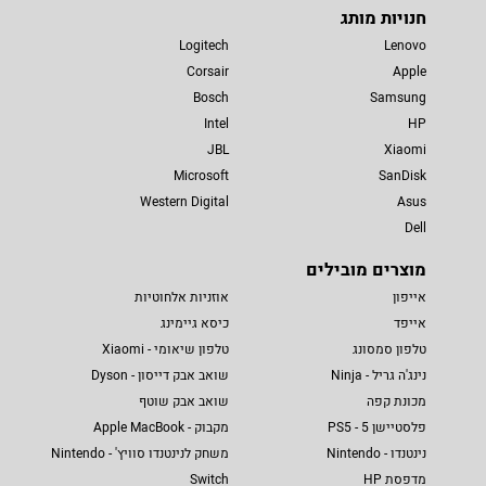
חנויות מותג
Logitech
Lenovo
Corsair
Apple
Bosch
Samsung
Intel
HP
JBL
Xiaomi
Microsoft
SanDisk
Western Digital
Asus
Dell
מוצרים מובילים
אייפון
אוזניות אלחוטיות
אייפד
כיסא גיימינג
טלפון סמסונג
טלפון שיאומי - Xiaomi
נינג'ה גריל - Ninja
שואב אבק דייסון - Dyson
מכונת קפה
שואב אבק שוטף
פלסטיישן 5 - PS5
מקבוק - Apple MacBook
נינטנדו - Nintendo
משחק לנינטנדו סוויץ' - Nintendo
מדפסת HP
Switch