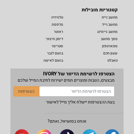
קטגוריות מובילות
מחשב נייח
טלוויזיה
מחשב נייד
מדפסת
מחשב גיימינג
ראוטר
מסך מחשב
דיסק חיצוני
סמארטפון
סטרימר
שעון חכם
בושם לגבר
טאבלט
בושם לאישה
הצטרפו לרשימת הדיוור של IVORY
מבצעים, הטבות ומוצרים חמים ישירות לתיבת המייל שלכם
הצטרפות
בעת ההצטרפות יישלח אליך מייל לאישור
אנחנו בסושיאל, ואתם?