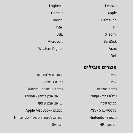
Logitech
Lenovo
Corsair
Apple
Bosch
Samsung
Intel
HP
JBL
Xiaomi
Microsoft
SanDisk
Western Digital
Asus
Dell
מוצרים מובילים
אייפון
אוזניות אלחוטיות
אייפד
כיסא גיימינג
טלפון סמסונג
טלפון שיאומי - Xiaomi
נינג'ה גריל - Ninja
שואב אבק דייסון - Dyson
מכונת קפה
שואב אבק שוטף
פלסטיישן 5 - PS5
מקבוק - Apple MacBook
נינטנדו - Nintendo
משחק לנינטנדו סוויץ' - Nintendo
מדפסת HP
Switch