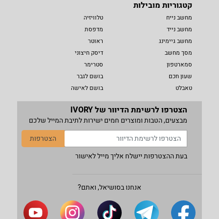
קטגוריות מובילות
מחשב נייח
טלוויזיה
מחשב נייד
מדפסת
מחשב גיימינג
ראוטר
מסך מחשב
דיסק חיצוני
סמארטפון
סטרימר
שעון חכם
בושם לגבר
טאבלט
בושם לאישה
הצטרפו לרשימת הדיוור של IVORY
מבצעים, הטבות ומוצרים חמים ישירות לתיבת המייל שלכם
הצטרפות
בעת ההצטרפות יישלח אליך מייל לאישור
אנחנו בסושיאל, ואתם?