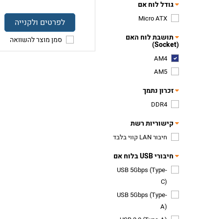
גודל לוח אם
Micro ATX
לפרטים ולקנייה
תושבת לוח האם
סמן מוצר להשוואה
(Socket)
AM4
AM5
זכרון נתמך
DDR4
קישוריות רשת
חיבור LAN קווי בלבד
חיבורי USB בלוח אם
USB 5Gbps (Type-
C)
USB 5Gbps (Type-
A)