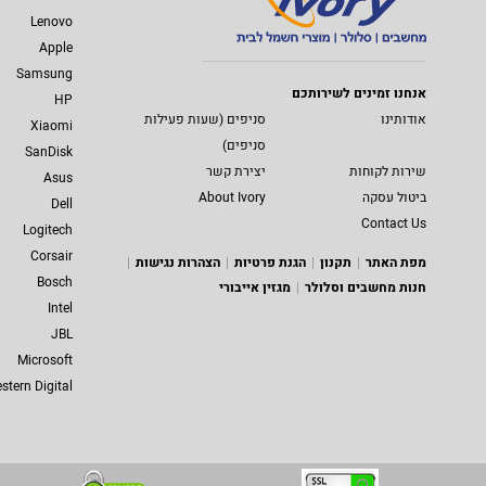
Lenovo
Apple
Samsung
אנחנו זמינים לשירותכם
HP
אודותינו
סניפים (שעות פעילות
Xiaomi
סניפים)
SanDisk
שירות לקוחות
יצירת קשר
Asus
ביטול עסקה
About Ivory
Dell
Contact Us
Logitech
Corsair
מפת האתר
תקנון
הגנת פרטיות
הצהרות נגישות
Bosch
חנות מחשבים וסלולר
מגזין אייבורי
Intel
JBL
Microsoft
stern Digital