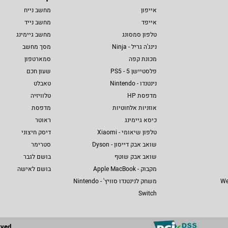
אייפון
מחשב נייח
אייפד
מחשב נייד
טלפון סמסונג
מחשב גיימינג
נינג'ה גריל - Ninja
מסך מחשב
מכונת קפה
סמארטפון
פלסטיישן 5 - PS5
שעון חכם
נינטנדו - Nintendo
טאבלט
מדפסת HP
טלוויזיה
אוזניות אלחוטיות
מדפסת
כיסא גיימינג
ראוטר
טלפון שיאומי - Xiaomi
דיסק חיצוני
שואב אבק דייסון - Dyson
סטרימר
שואב אבק שוטף
בושם לגבר
מקבוק - Apple MacBook
בושם לאישה
We
משחק לנינטנדו סוויץ' - Nintendo
Switch
rved