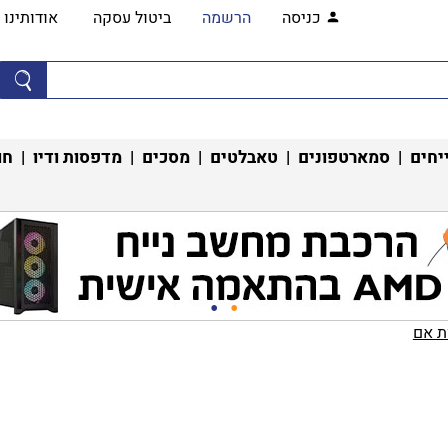
כניסה
הרשמה
ביטול עסקה
אודותינו
יחים
|
סמארטפונים
|
טאבלטים
|
מסכים
|
מדפסות ודיו
|
חו
 אם‏