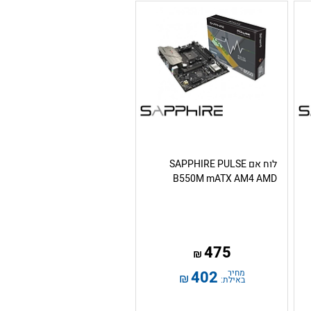
לוח אם SAPPHIRE PULSE
B550M mATX AM4 AMD
475
₪
מחיר
402
₪
באילת: