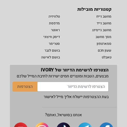
קטגוריות מובילות
מחשב נייח
טלוויזיה
מחשב נייד
מדפסת
מחשב גיימינג
ראוטר
מסך מחשב
דיסק חיצוני
סמארטפון
סטרימר
שעון חכם
בושם לגבר
טאבלט
בושם לאישה
הצטרפו לרשימת הדיוור של IVORY
מבצעים, הטבות ומוצרים חמים ישירות לתיבת המייל שלכם
הצטרפות
בעת ההצטרפות יישלח אליך מייל לאישור
אנחנו בסושיאל, ואתם?