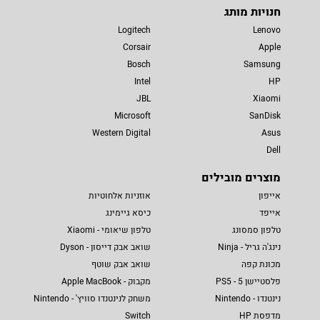
חנויות מותג
Logitech
Lenovo
Corsair
Apple
Bosch
Samsung
Intel
HP
JBL
Xiaomi
Microsoft
SanDisk
Western Digital
Asus
Dell
מוצרים מובילים
אייפון
אוזניות אלחוטיות
אייפד
כיסא גיימינג
טלפון סמסונג
טלפון שיאומי - Xiaomi
נינג'ה גריל - Ninja
שואב אבק דייסון - Dyson
מכונת קפה
שואב אבק שוטף
פלסטיישן 5 - PS5
מקבוק - Apple MacBook
נינטנדו - Nintendo
משחק לנינטנדו סוויץ' - Nintendo
מדפסת HP
Switch