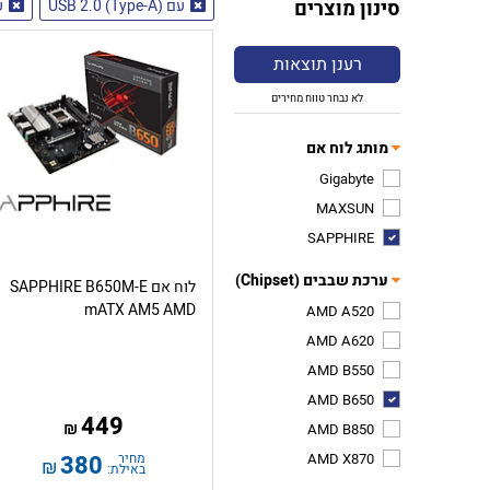
סינון מוצרים
עם USB 2.0 (Type-A)
ע
רענן תוצאות
לא נבחר טווח מחירים
מותג לוח אם
Gigabyte
MAXSUN
SAPPHIRE
ערכת שבבים (Chipset)
לוח אם SAPPHIRE B650M-E
mATX AM5 AMD
AMD A520
AMD A620
AMD B550
AMD B650
449
₪
AMD B850
AMD X870
מחיר
380
₪
באילת: