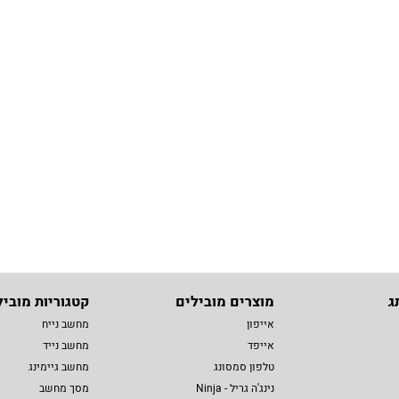
ג
מוצרים מובילים
קטגוריות מוביל
אייפון
מחשב נייח
אייפד
מחשב נייד
טלפון סמסונג
מחשב גיימינג
נינג'ה גריל - Ninja
מסך מחשב