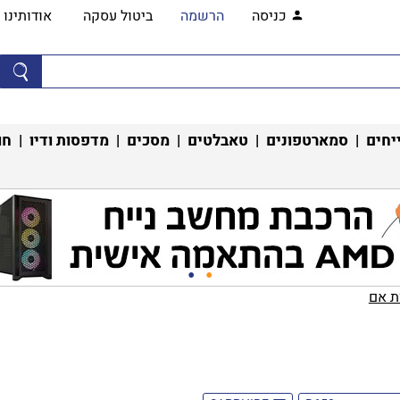
כניסה
הרשמה
ביטול עסקה
אודותינו
יחים
|
סמארטפונים
|
טאבלטים
|
מסכים
|
מדפסות ודיו
|
חו
 אם‏