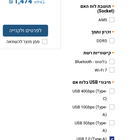
1,474
₪
באילת:
תושבת לוח האם
(Socket)
AM5
לפרטים ולקנייה
זכרון נתמך
DDR5
סמן מוצר להשוואה
קישוריות רשת
בלוטוס - Bluetooth
Wi-Fi 7
חיבורי USB בלוח אם
USB 40Gbps (Type-
C)
USB 10Gbps (Type-
A)
USB 5Gbps (Type-
A)
USB 2.0 (Type-A)