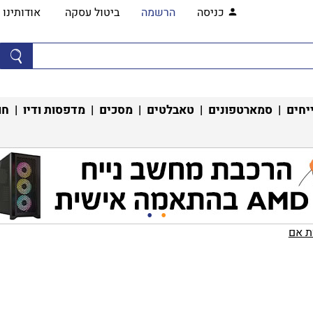
כניסה
הרשמה
ביטול עסקה
אודותינו
יחים
|
סמארטפונים
|
טאבלטים
|
מסכים
|
מדפסות ודיו
|
חו
 אם‏