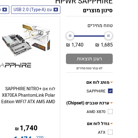
HPWR SAPPHIRE
סינון מוצרים
עם USB 2.0 (Type-A)
ע
טווח מחירים
1,740 ₪
1,685 ₪
רענן תוצאות
לא נבחר טווח מחירים
מותג לוח אם
לוח אם SAPPHIRE NITRO+
SAPPHIRE
X870EA PhantomLink Polar
Edition WIFI7 ATX AM5 AMD
ערכת שבבים (Chipset)
AMD X870
גודל לוח אם
1,740
₪
ATX
מחיר