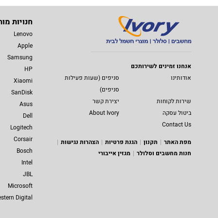
חנויות מות
Lenovo
Apple
Samsung
אנחנו זמינים לשירותכם
HP
אודותינו
סניפים (שעות פעילות
Xiaomi
סניפים)
SanDisk
שירות לקוחות
יצירת קשר
Asus
ביטול עסקה
About Ivory
Dell
Contact Us
Logitech
Corsair
מפת האתר
תקנון
הגנת פרטיות
הצהרות נגישות
Bosch
חנות מחשבים וסלולר
מגזין אייבורי
Intel
JBL
Microsoft
stern Digital