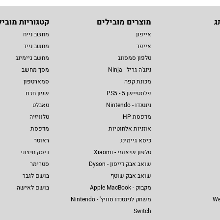
ג
מוצרים מובילים
קטגוריות מוביל
אייפון
מחשב נייח
אייפד
מחשב נייד
טלפון סמסונג
מחשב גיימינג
נינג'ה גריל - Ninja
מסך מחשב
מכונת קפה
סמארטפון
פלסטיישן 5 - PS5
שעון חכם
נינטנדו - Nintendo
טאבלט
מדפסת HP
טלוויזיה
אוזניות אלחוטיות
מדפסת
כיסא גיימינג
ראוטר
טלפון שיאומי - Xiaomi
דיסק חיצוני
שואב אבק דייסון - Dyson
סטרימר
שואב אבק שוטף
בושם לגבר
מקבוק - Apple MacBook
בושם לאישה
We
משחק לנינטנדו סוויץ' - Nintendo
Switch