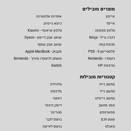
מוצרים מובילים
אייפון
אוזניות אלחוטיות
אייפד
כיסא גיימינג
טלפון סמסונג
טלפון שיאומי - Xiaomi
נינג'ה גריל - Ninja
שואב אבק דייסון - Dyson
מכונת קפה
שואב אבק שוטף
פלסטיישן 5 - PS5
מקבוק - Apple MacBook
נינטנדו - Nintendo
משחק לנינטנדו סוויץ' - Nintendo
מדפסת HP
Switch
קטגוריות מובילות
מחשב נייח
טלוויזיה
מחשב נייד
מדפסת
מחשב גיימינג
ראוטר
מסך מחשב
דיסק חיצוני
סמארטפון
סטרימר
שעון חכם
בושם לגבר
טאבלט
בושם לאישה