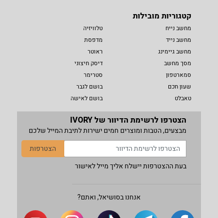
קטגוריות מובילות
מחשב נייח
טלוויזיה
מחשב נייד
מדפסת
מחשב גיימינג
ראוטר
מסך מחשב
דיסק חיצוני
סמארטפון
סטרימר
שעון חכם
בושם לגבר
טאבלט
בושם לאישה
הצטרפו לרשימת הדיוור של IVORY
מבצעים, הטבות ומוצרים חמים ישירות לתיבת המייל שלכם
הצטרפות
בעת ההצטרפות יישלח אליך מייל לאישור
אנחנו בסושיאל, ואתם?