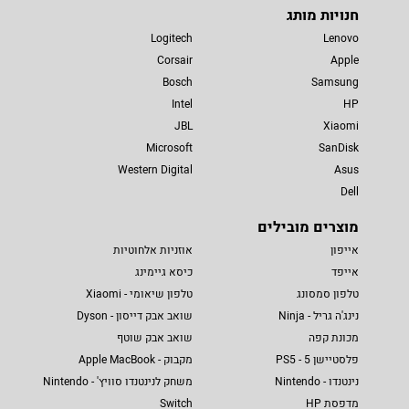
חנויות מותג
Logitech
Lenovo
Corsair
Apple
Bosch
Samsung
Intel
HP
JBL
Xiaomi
Microsoft
SanDisk
Western Digital
Asus
Dell
מוצרים מובילים
אייפון
אוזניות אלחוטיות
אייפד
כיסא גיימינג
טלפון סמסונג
טלפון שיאומי - Xiaomi
נינג'ה גריל - Ninja
שואב אבק דייסון - Dyson
מכונת קפה
שואב אבק שוטף
פלסטיישן 5 - PS5
מקבוק - Apple MacBook
נינטנדו - Nintendo
משחק לנינטנדו סוויץ' - Nintendo
מדפסת HP
Switch