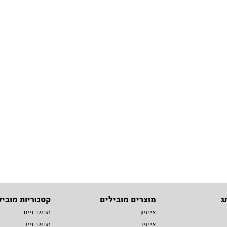
ג
מוצרים מובילים
קטגוריות מוביל
אייפון
מחשב נייח
אייפד
מחשב נייד