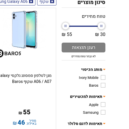
סינון מוצרים
שקוף
ung Galaxy A06
טווח מחירים
55 ₪
30 ₪
רענן תוצאות
לא נבחר טווח מחירים
מותג הכיסוי
מגן לטלפון סמסונג גלקסי 
Ivory Mobile
A06 / A07 שקוף Baros
Baros
תאימות למכשירים
Apple
55
Samsung
₪
מחיר
46
₪
תאימות לדגם סלולר
באילת: