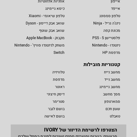
אייפון
אוזניות אלחוטיות
אייפד
כיסא גיימינג
טלפון סמסונג
טלפון שיאומי - Xiaomi
נינג'ה גריל - Ninja
שואב אבק דייסון - Dyson
מכונת קפה
שואב אבק שוטף
פלסטיישן 5 - PS5
מקבוק - Apple MacBook
נינטנדו - Nintendo
משחק לנינטנדו סוויץ' - Nintendo
מדפסת HP
Switch
קטגוריות מובילות
מחשב נייח
טלוויזיה
מחשב נייד
מדפסת
מחשב גיימינג
ראוטר
מסך מחשב
דיסק חיצוני
סמארטפון
סטרימר
שעון חכם
בושם לגבר
טאבלט
בושם לאישה
הצטרפו לרשימת הדיוור של IVORY
מבצעים, הטבות ומוצרים חמים ישירות לתיבת המייל שלכם