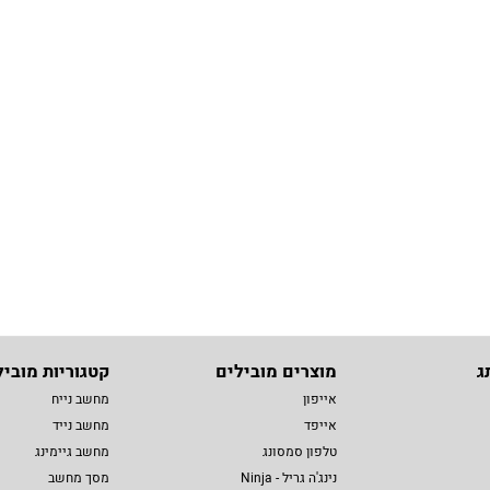
ג
מוצרים מובילים
קטגוריות מוביל
אייפון
מחשב נייח
אייפד
מחשב נייד
טלפון סמסונג
מחשב גיימינג
נינג'ה גריל - Ninja
מסך מחשב