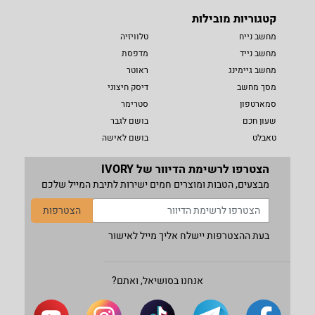
קטגוריות מובילות
מחשב נייח
טלוויזיה
מחשב נייד
מדפסת
מחשב גיימינג
ראוטר
מסך מחשב
דיסק חיצוני
סמארטפון
סטרימר
שעון חכם
בושם לגבר
טאבלט
בושם לאישה
הצטרפו לרשימת הדיוור של IVORY
מבצעים, הטבות ומוצרים חמים ישירות לתיבת המייל שלכם
הצטרפות
בעת ההצטרפות יישלח אליך מייל לאישור
אנחנו בסושיאל, ואתם?