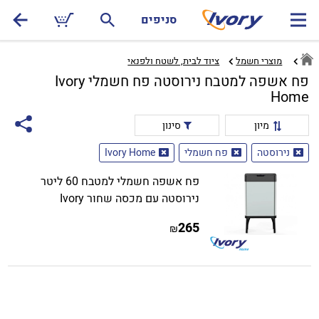
סניפים
מוצרי חשמל
ציוד לבית, לשטח ולפנאי‏
פח אשפה למטבח נירוסטה פח חשמלי Ivory
Home
מיון
סינון
נירוסטה
פח חשמלי
Ivory Home
פח אשפה חשמלי למטבח 60 ליטר
נירוסטה עם מכסה שחור Ivory
265
₪