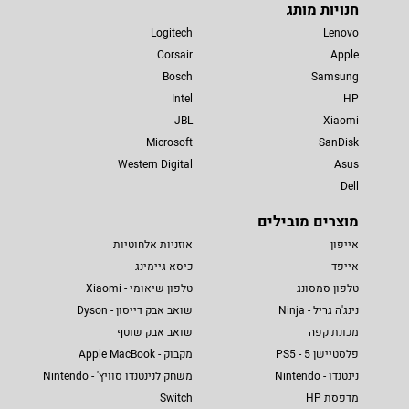
חנויות מותג
Logitech
Lenovo
Corsair
Apple
Bosch
Samsung
Intel
HP
JBL
Xiaomi
Microsoft
SanDisk
Western Digital
Asus
Dell
מוצרים מובילים
אייפון
אוזניות אלחוטיות
אייפד
כיסא גיימינג
טלפון סמסונג
טלפון שיאומי - Xiaomi
נינג'ה גריל - Ninja
שואב אבק דייסון - Dyson
מכונת קפה
שואב אבק שוטף
פלסטיישן 5 - PS5
מקבוק - Apple MacBook
נינטנדו - Nintendo
משחק לנינטנדו סוויץ' - Nintendo
מדפסת HP
Switch