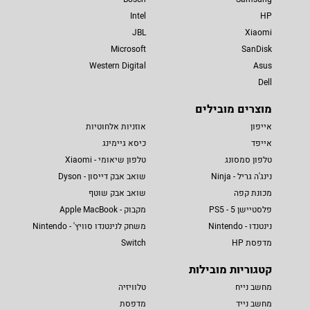
Intel
HP
JBL
Xiaomi
Microsoft
SanDisk
Western Digital
Asus
Dell
מוצרים מובילים
אייפון
אוזניות אלחוטיות
אייפד
כיסא גיימינג
טלפון סמסונג
טלפון שיאומי - Xiaomi
נינג'ה גריל - Ninja
שואב אבק דייסון - Dyson
מכונת קפה
שואב אבק שוטף
פלסטיישן 5 - PS5
מקבוק - Apple MacBook
נינטנדו - Nintendo
משחק לנינטנדו סוויץ' - Nintendo
מדפסת HP
Switch
קטגוריות מובילות
מחשב נייח
טלוויזיה
מחשב נייד
מדפסת