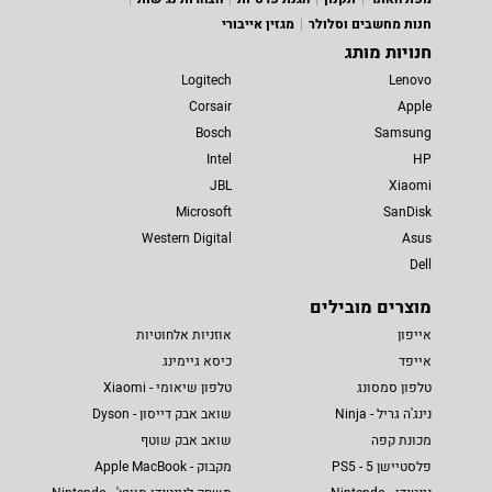
חנות מחשבים וסלולר
מגזין אייבורי
חנויות מותג
Logitech
Lenovo
Corsair
Apple
Bosch
Samsung
Intel
HP
JBL
Xiaomi
Microsoft
SanDisk
Western Digital
Asus
Dell
מוצרים מובילים
אייפון
אוזניות אלחוטיות
אייפד
כיסא גיימינג
טלפון סמסונג
טלפון שיאומי - Xiaomi
נינג'ה גריל - Ninja
שואב אבק דייסון - Dyson
מכונת קפה
שואב אבק שוטף
פלסטיישן 5 - PS5
מקבוק - Apple MacBook