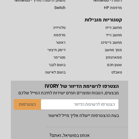
נינטנדו - Nintendo
משחק לנינטנדו סוויץ' - Nintendo
מדפסת HP
Switch
קטגוריות מובילות
מחשב נייח
טלוויזיה
מחשב נייד
מדפסת
מחשב גיימינג
ראוטר
מסך מחשב
דיסק חיצוני
סמארטפון
סטרימר
שעון חכם
בושם לגבר
טאבלט
בושם לאישה
הצטרפו לרשימת הדיוור של IVORY
מבצעים, הטבות ומוצרים חמים ישירות לתיבת המייל שלכם
הצטרפות
בעת ההצטרפות יישלח אליך מייל לאישור
אנחנו בסושיאל, ואתם?