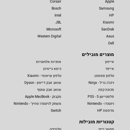
Corsair
Apple
Bosch
Samsung
Intel
HP
JBL
Xiaomi
Microsoft
SanDisk
Western Digital
Asus
Dell
מוצרים מובילים
אייפון
אוזניות אלחוטיות
אייפד
כיסא גיימינג
טלפון סמסונג
טלפון שיאומי - Xiaomi
נינג'ה גריל - Ninja
שואב אבק דייסון - Dyson
מכונת קפה
שואב אבק שוטף
פלסטיישן 5 - PS5
מקבוק - Apple MacBook
נינטנדו - Nintendo
משחק לנינטנדו סוויץ' - Nintendo
מדפסת HP
Switch
קטגוריות מובילות
מחשב נייח
טלוויזיה