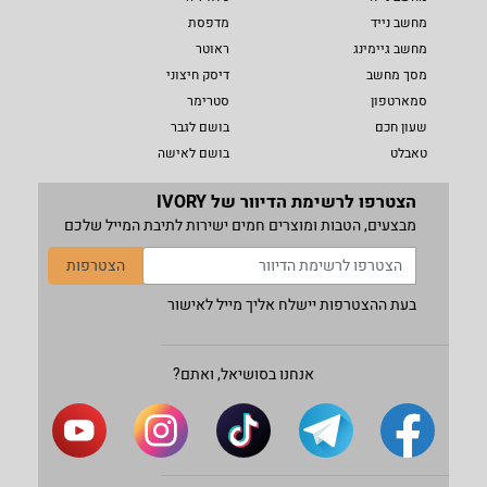
מחשב נייד
מדפסת
מחשב גיימינג
ראוטר
מסך מחשב
דיסק חיצוני
סמארטפון
סטרימר
שעון חכם
בושם לגבר
טאבלט
בושם לאישה
הצטרפו לרשימת הדיוור של IVORY
מבצעים, הטבות ומוצרים חמים ישירות לתיבת המייל שלכם
הצטרפות
בעת ההצטרפות יישלח אליך מייל לאישור
אנחנו בסושיאל, ואתם?