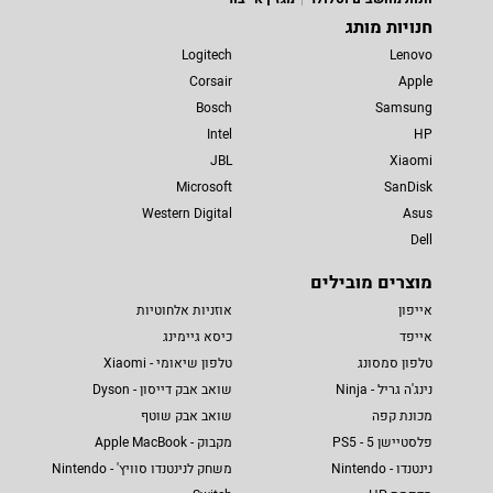
חנויות מותג
Logitech
Lenovo
Corsair
Apple
Bosch
Samsung
Intel
HP
JBL
Xiaomi
Microsoft
SanDisk
Western Digital
Asus
Dell
מוצרים מובילים
אייפון
אוזניות אלחוטיות
אייפד
כיסא גיימינג
טלפון סמסונג
טלפון שיאומי - Xiaomi
נינג'ה גריל - Ninja
שואב אבק דייסון - Dyson
מכונת קפה
שואב אבק שוטף
פלסטיישן 5 - PS5
מקבוק - Apple MacBook
נינטנדו - Nintendo
משחק לנינטנדו סוויץ' - Nintendo