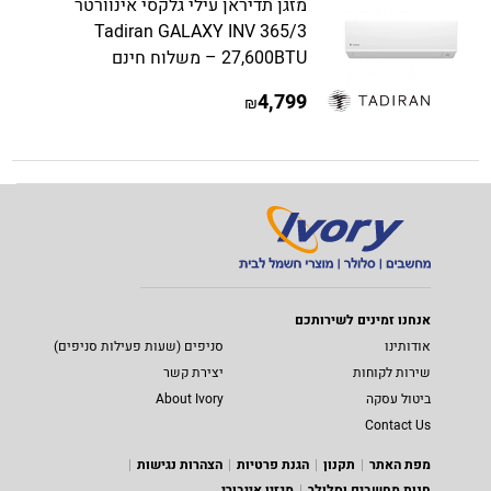
מזגן תדיראן עילי גלקסי אינוורטר
Tadiran GALAXY INV 365/3
27,600BTU – משלוח חינם
4,799
₪
אנחנו זמינים לשירותכם
אודותינו
סניפים (שעות פעילות סניפים)
שירות לקוחות
יצירת קשר
ביטול עסקה
About Ivory
Contact Us
מפת האתר
תקנון
הגנת פרטיות
הצהרות נגישות
חנות מחשבים וסלולר
מגזין אייבורי