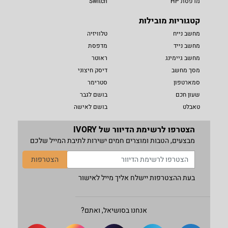
מדפסת HP
Switch
קטגוריות מובילות
מחשב נייח
טלוויזיה
מחשב נייד
מדפסת
מחשב גיימינג
ראוטר
מסך מחשב
דיסק חיצוני
סמארטפון
סטרימר
שעון חכם
בושם לגבר
טאבלט
בושם לאישה
הצטרפו לרשימת הדיוור של IVORY
מבצעים, הטבות ומוצרים חמים ישירות לתיבת המייל שלכם
הצטרפות
בעת ההצטרפות יישלח אליך מייל לאישור
אנחנו בסושיאל, ואתם?