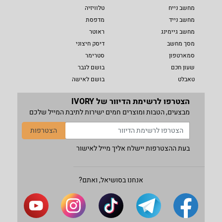
מחשב נייח
טלוויזיה
מחשב נייד
מדפסת
מחשב גיימינג
ראוטר
מסך מחשב
דיסק חיצוני
סמארטפון
סטרימר
שעון חכם
בושם לגבר
טאבלט
בושם לאישה
הצטרפו לרשימת הדיוור של IVORY
מבצעים, הטבות ומוצרים חמים ישירות לתיבת המייל שלכם
הצטרפות
בעת ההצטרפות יישלח אליך מייל לאישור
אנחנו בסושיאל, ואתם?