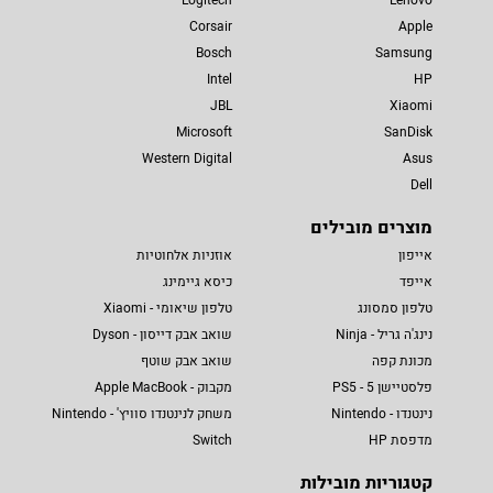
Logitech
Lenovo
Corsair
Apple
Bosch
Samsung
Intel
HP
JBL
Xiaomi
Microsoft
SanDisk
Western Digital
Asus
Dell
מוצרים מובילים
אייפון
אוזניות אלחוטיות
אייפד
כיסא גיימינג
טלפון סמסונג
טלפון שיאומי - Xiaomi
נינג'ה גריל - Ninja
שואב אבק דייסון - Dyson
מכונת קפה
שואב אבק שוטף
פלסטיישן 5 - PS5
מקבוק - Apple MacBook
נינטנדו - Nintendo
משחק לנינטנדו סוויץ' - Nintendo
מדפסת HP
Switch
קטגוריות מובילות