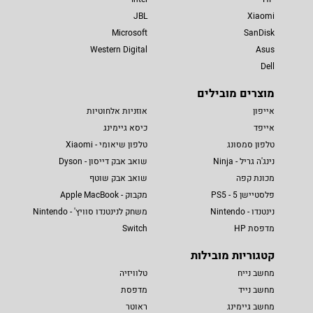
JBL
Xiaomi
Microsoft
SanDisk
Western Digital
Asus
Dell
מוצרים מובילים
אייפון
אוזניות אלחוטיות
אייפד
כיסא גיימינג
טלפון סמסונג
טלפון שיאומי - Xiaomi
נינג'ה גריל - Ninja
שואב אבק דייסון - Dyson
מכונת קפה
שואב אבק שוטף
פלסטיישן 5 - PS5
מקבוק - Apple MacBook
נינטנדו - Nintendo
משחק לנינטנדו סוויץ' - Nintendo
מדפסת HP
Switch
קטגוריות מובילות
מחשב נייח
טלוויזיה
מחשב נייד
מדפסת
מחשב גיימינג
ראוטר