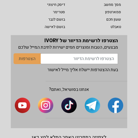
מסך מחשב
דיסק חיצוני
סמארטפון
סטרימר
שעון חכם
בושם לגבר
טאבלט
בושם לאישה
הצטרפו לרשימת הדיוור של IVORY
מבצעים, הטבות ומוצרים חמים ישירות לתיבת המייל שלכם
הצטרפות
בעת ההצטרפות יישלח אליך מייל לאישור
אנחנו בסושיאל, ואתם?
לצפייה בתפריט האתר המלא לחץ כאן