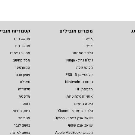
ג
מוצרים מובילים
קטגוריות מוביל
אייפון
מחשב נייח
אייפד
מחשב נייד
טלפון סמסונג
מחשב גיימינג
נינג'ה גריל - Ninja
מסך מחשב
מכונת קפה
סמארטפון
פלסטיישן 5 - PS5
שעון חכם
נינטנדו - Nintendo
טאבלט
מדפסת HP
טלוויזיה
אוזניות אלחוטיות
מדפסת
כיסא גיימינג
ראוטר
טלפון שיאומי - Xiaomi
דיסק חיצוני
שואב אבק דייסון - Dyson
סטרימר
שואב אבק שוטף
בושם לגבר
מקבוק - Apple MacBook
בושם לאישה