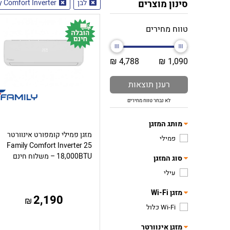
סינון מוצרים
לבן
y Comfort Inverter
טווח מחירים
4,788 ₪
1,090 ₪
רענן תוצאות
לא נבחר טווח מחירים
מותג המזגן
מזגן פמילי קומפורט אינוורטר
פמילי
Family Comfort Inverter 25
18,000BTU – משלוח חינם
סוג המזגן
עילי
מזגן Wi-Fi
2,190
₪
Wi-Fi כלול
מזגן אינוורטר