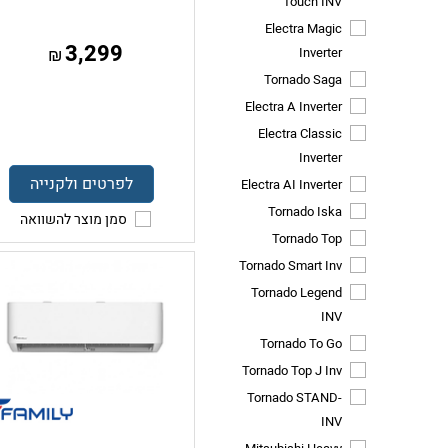
Touch INV
Electra Magic
3,299
Inverter
₪
Tornado Saga
Electra A Inverter
Electra Classic
Inverter
לפרטים ולקנייה
Electra AI Inverter
Tornado Iska
סמן מוצר להשוואה
Tornado Top
Tornado Smart Inv
Tornado Legend
INV
Tornado To Go
Tornado Top J Inv
Tornado STAND-
INV