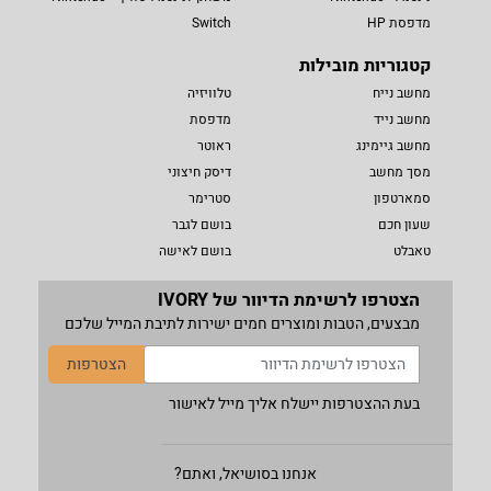
מדפסת HP
Switch
קטגוריות מובילות
מחשב נייח
טלוויזיה
מחשב נייד
מדפסת
מחשב גיימינג
ראוטר
מסך מחשב
דיסק חיצוני
סמארטפון
סטרימר
שעון חכם
בושם לגבר
טאבלט
בושם לאישה
הצטרפו לרשימת הדיוור של IVORY
מבצעים, הטבות ומוצרים חמים ישירות לתיבת המייל שלכם
הצטרפות
בעת ההצטרפות יישלח אליך מייל לאישור
אנחנו בסושיאל, ואתם?