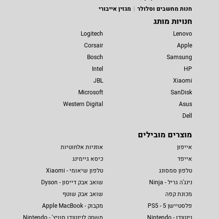
חנות מחשבים וסלולר
מגזין אייבורי
חנויות מותג
Logitech
Lenovo
Corsair
Apple
Bosch
Samsung
Intel
HP
JBL
Xiaomi
Microsoft
SanDisk
Western Digital
Asus
Dell
מוצרים מובילים
אייפון
אוזניות אלחוטיות
אייפד
כיסא גיימינג
טלפון סמסונג
טלפון שיאומי - Xiaomi
נינג'ה גריל - Ninja
שואב אבק דייסון - Dyson
מכונת קפה
שואב אבק שוטף
פלסטיישן 5 - PS5
מקבוק - Apple MacBook
נינטנדו - Nintendo
משחק לנינטנדו סוויץ' - Nintendo