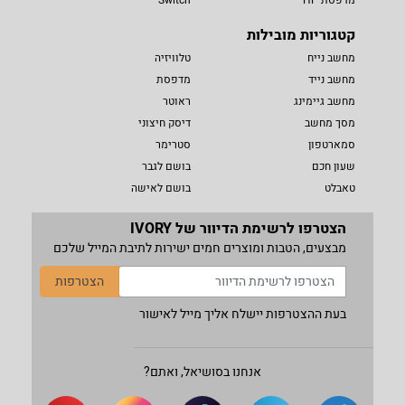
קטגוריות מובילות
מחשב נייח
טלוויזיה
מחשב נייד
מדפסת
מחשב גיימינג
ראוטר
מסך מחשב
דיסק חיצוני
סמארטפון
סטרימר
שעון חכם
בושם לגבר
טאבלט
בושם לאישה
הצטרפו לרשימת הדיוור של IVORY
מבצעים, הטבות ומוצרים חמים ישירות לתיבת המייל שלכם
הצטרפות
בעת ההצטרפות יישלח אליך מייל לאישור
אנחנו בסושיאל, ואתם?