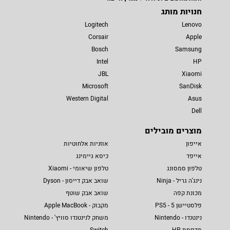
חנויות מותג
Logitech
Lenovo
Corsair
Apple
Bosch
Samsung
Intel
HP
JBL
Xiaomi
Microsoft
SanDisk
Western Digital
Asus
Dell
מוצרים מובילים
אייפון
אוזניות אלחוטיות
אייפד
כיסא גיימינג
טלפון סמסונג
טלפון שיאומי - Xiaomi
נינג'ה גריל - Ninja
שואב אבק דייסון - Dyson
מכונת קפה
שואב אבק שוטף
פלסטיישן 5 - PS5
מקבוק - Apple MacBook
נינטנדו - Nintendo
משחק לנינטנדו סוויץ' - Nintendo
מדפסת HP
Switch